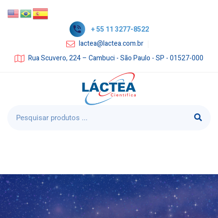
+ 55 11 3277-8522
lactea@lactea.com.br
Rua Scuvero, 224 – Cambuci - São Paulo - SP - 01527-000