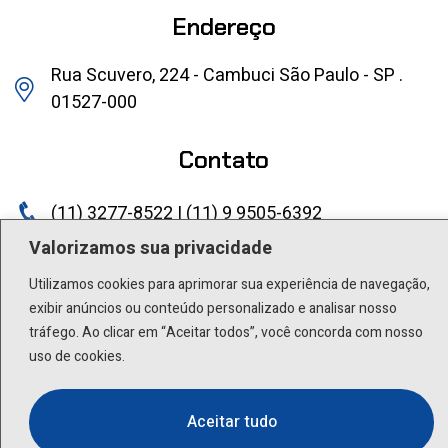
Endereço
Rua Scuvero, 224 - Cambuci São Paulo - SP .
01527-000
Contato
(11) 3277-8522 | (11) 9 9505-6392
Valorizamos sua privacidade
lactea@lactea.com.br
Utilizamos cookies para aprimorar sua experiência de navegação,
Social
exibir anúncios ou conteúdo personalizado e analisar nosso
tráfego. Ao clicar em “Aceitar todos”, você concorda com nosso
uso de cookies.
Aceitar tudo