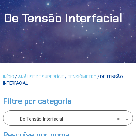
De Tensão Interfacial
INÍCIO
/
ANÁLISE DE SUPERFÍCIE
/
TENSIÔMETRO
/ DE TENSÃO
INTERFACIAL
Filtre por categoria
De Tensão Interfacial
×
Pesquise por nome