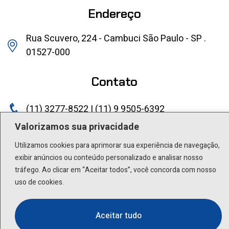
Endereço
Rua Scuvero, 224 - Cambuci São Paulo - SP .
01527-000
Contato
(11) 3277-8522 | (11) 9 9505-6392
Valorizamos sua privacidade
lactea@lactea.com.br
Utilizamos cookies para aprimorar sua experiência de navegação,
Social
exibir anúncios ou conteúdo personalizado e analisar nosso
tráfego. Ao clicar em “Aceitar todos”, você concorda com nosso
uso de cookies.
Aceitar tudo