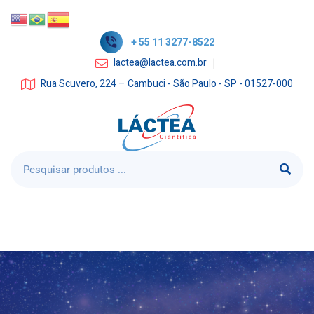
+ 55 11 3277-8522
lactea@lactea.com.br
Rua Scuvero, 224 – Cambuci - São Paulo - SP - 01527-000