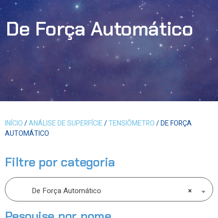
De Força Automático
INÍCIO
/
ANÁLISE DE SUPERFÍCIE
/
TENSIÔMETRO
/ DE FORÇA
AUTOMÁTICO
Filtre por categoria
De Força Automático
×
Pesquise por nome