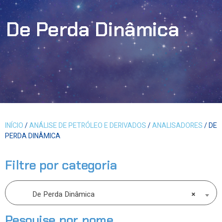
De Perda Dinâmica
INÍCIO
/
ANÁLISE DE PETRÓLEO E DERIVADOS
/
ANALISADORES
/ DE
PERDA DINÂMICA
Filtre por categoria
De Perda Dinâmica
×
Pesquise por nome