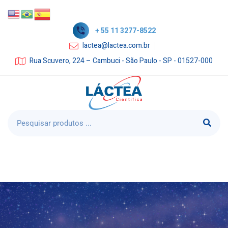
+ 55 11 3277-8522
lactea@lactea.com.br
Rua Scuvero, 224 – Cambuci - São Paulo - SP - 01527-000