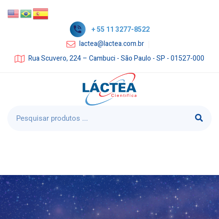
+ 55 11 3277-8522
lactea@lactea.com.br
Rua Scuvero, 224 – Cambuci - São Paulo - SP - 01527-000