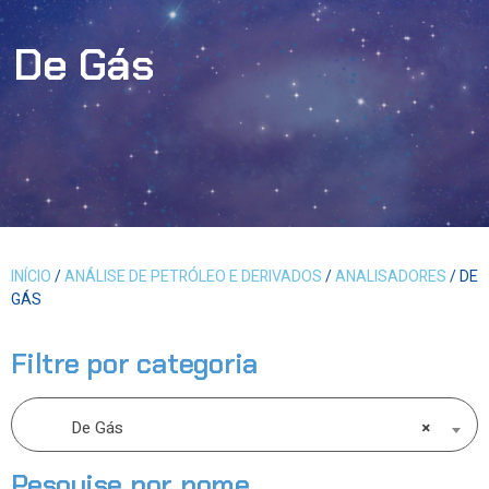
De Gás
INÍCIO
/
ANÁLISE DE PETRÓLEO E DERIVADOS
/
ANALISADORES
/ DE
GÁS
Filtre por categoria
De Gás
×
Pesquise por nome