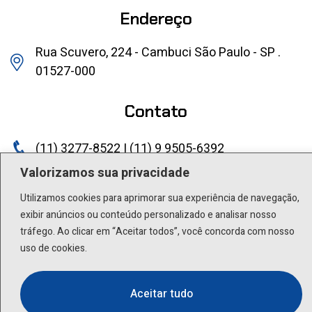
Endereço
Rua Scuvero, 224 - Cambuci São Paulo - SP .
01527-000
Contato
(11) 3277-8522 | (11) 9 9505-6392
Valorizamos sua privacidade
lactea@lactea.com.br
Utilizamos cookies para aprimorar sua experiência de navegação,
Social
exibir anúncios ou conteúdo personalizado e analisar nosso
tráfego. Ao clicar em “Aceitar todos”, você concorda com nosso
uso de cookies.
Aceitar tudo