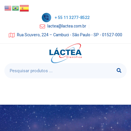
+ 55 11 3277-8522
lactea@lactea.com.br
Rua Scuvero, 224 – Cambuci - São Paulo - SP - 01527-000