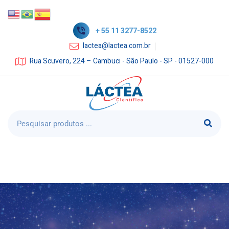
+ 55 11 3277-8522
lactea@lactea.com.br
Rua Scuvero, 224 – Cambuci - São Paulo - SP - 01527-000