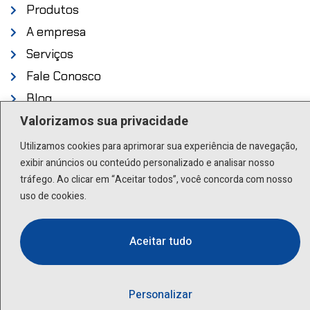
Produtos
A empresa
Serviços
Fale Conosco
Blog
Valorizamos sua privacidade
Endereço
Utilizamos cookies para aprimorar sua experiência de navegação,
exibir anúncios ou conteúdo personalizado e analisar nosso
Rua Scuvero, 224 - Cambuci São Paulo - SP .
tráfego. Ao clicar em “Aceitar todos”, você concorda com nosso
01527-000
uso de cookies.
Contato
Aceitar tudo
(11) 3277-8522 | (11) 9 9505-6392
lactea@lactea.com.br
Personalizar