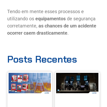
Tendo em mente esses processos e
utilizando os
equipamentos
de segurança
corretamente,
as chances de um acidente
ocorrer caem drasticamente
.
Posts Recentes
Linha X
Ca
Eralytics:
Ins
análise de
CAV
líquidos
pre
com mais
aut
precisão,
con
velocidade
em
e
vis