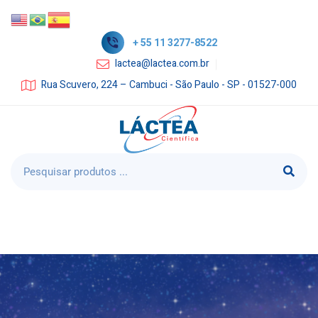
+ 55 11 3277-8522
lactea@lactea.com.br
Rua Scuvero, 224 – Cambuci - São Paulo - SP - 01527-000