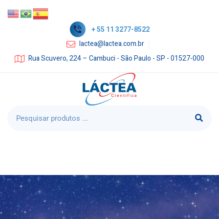
+ 55 11 3277-8522
lactea@lactea.com.br
Rua Scuvero, 224 – Cambuci - São Paulo - SP - 01527-000