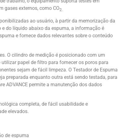
 de trabalho, o equipamento suporta testes em
om gases externos, como CO
2.
sponibilizadas ao usuário, à partir da memorização da
 e do líquido abaixo da espuma, a informação é
spuma e fornece dados relevantes sobre o conteúdo
es. O cilindro de medição é posicionado com um
utilizar papel de filtro para fornecer os poros para
entes sejam de fácil limpeza. O Testador de Espuma
 preparada enquanto outra está sendo testada, para
ware ADVANCE permite a manutenção dos dados
ológica completa, de fácil usabilidade e
ade elevados.
ação de espuma