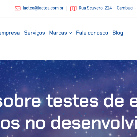
lactea@lactea.com.br
Rua Scuvero, 224 – Cambuci -
empresa
Serviços
Marcas
Fale conosco
Blog
sobre testes de
os no desenvolv