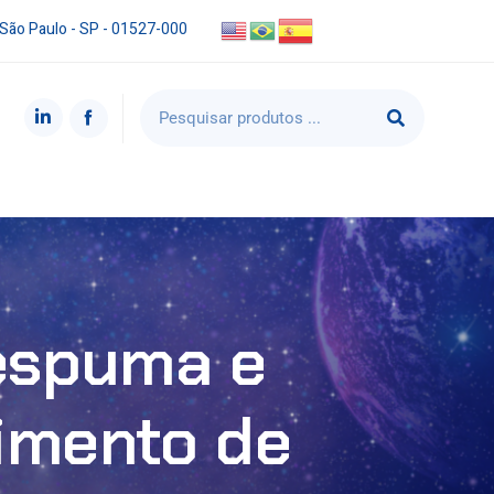
 São Paulo - SP - 01527-000
 espuma e
imento de