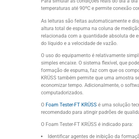
Para simular as condições reais do dia a dia
temperaturas até 90ºC e permite conexão c
As leituras são feitas automaticamente e di
altura total de espuma na coluna de medição
relacionada com a quantidade absoluta de e
do líquido e a velocidade de vazão.
O uso do equipamento é relativamente simpl
simples encaixe. O sistema flexível, que pode 
formação de espuma, faz com que os compon
KRÜSS também permite que uma amostra seja
economizar tempo. Adicionalmente, o soft
computadorizados.
O
Foam Tester-FT KRÜSS
é uma solução tecn
recomendado para atingir padrões de qualid
O Foam Tester-FT KRÜSS é indicado para:
Identificar agentes de inibição da form