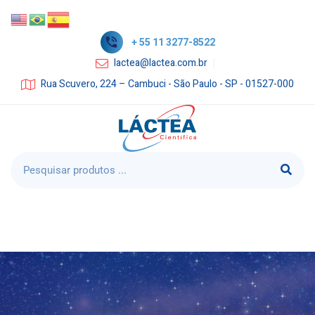
+ 55 11 3277-8522
lactea@lactea.com.br
Rua Scuvero, 224 – Cambuci - São Paulo - SP - 01527-000