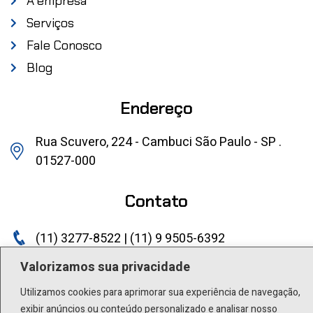
A empresa
Serviços
Fale Conosco
Blog
Endereço
Rua Scuvero, 224 - Cambuci São Paulo - SP .
01527-000
Contato
(11) 3277-8522 | (11) 9 9505-6392
lactea@lactea.com.br
Valorizamos sua privacidade
Utilizamos cookies para aprimorar sua experiência de navegação,
Social
exibir anúncios ou conteúdo personalizado e analisar nosso