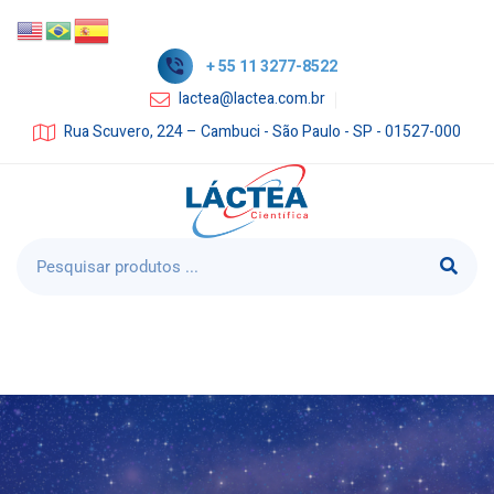
+ 55 11 3277-8522
lactea@lactea.com.br
Rua Scuvero, 224 – Cambuci - São Paulo - SP - 01527-000