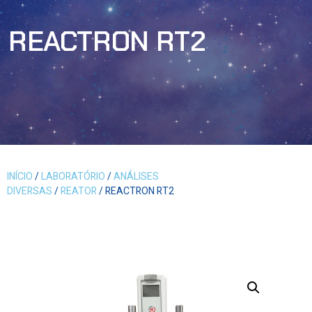
REACTRON RT2
INÍCIO
/
LABORATÓRIO
/
ANÁLISES
DIVERSAS
/
REATOR
/ REACTRON RT2