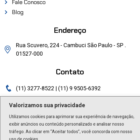
Fale Conosco
Blog
Endereço
Rua Scuvero, 224 - Cambuci São Paulo - SP .
01527-000
Contato
(11) 3277-8522 | (11) 9 9505-6392
lactea@lactea.com.br
Valorizamos sua privacidade
Social
Utilizamos cookies para aprimorar sua experiência de navegação,
exibir anúncios ou conteúdo personalizado e analisar nosso
tráfego. Ao clicar em “Aceitar todos”, você concorda com nosso
uso de cookies.