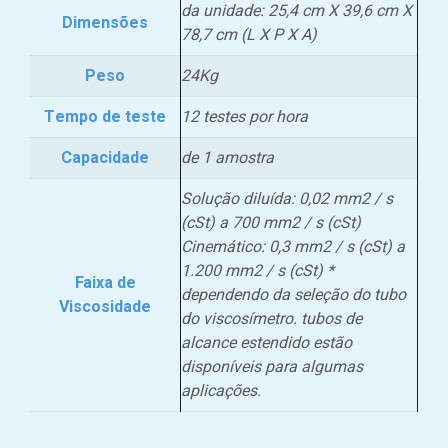
da unidade: 25,4 cm X 39,6 cm X
Dimensões
78,7 cm (L X P X A)
Peso
24Kg
Tempo de teste
12 testes por hora
Capacidade
de 1 amostra
Solução diluída: 0,02 mm2 / s
(cSt) a 700 mm2 / s (cSt)
Cinemático: 0,3 mm2 / s (cSt) a
1.200 mm2 / s (cSt) *
Faixa de
dependendo da seleção do tubo
Viscosidade
do viscosímetro. tubos de
alcance estendido estão
disponíveis para algumas
aplicações.