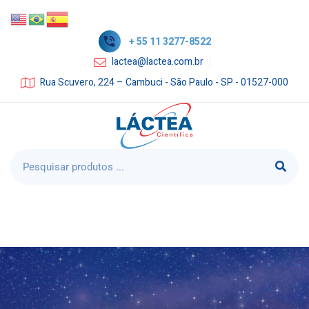
+ 55 11 3277-8522
lactea@lactea.com.br
Rua Scuvero, 224 – Cambuci - São Paulo - SP - 01527-000