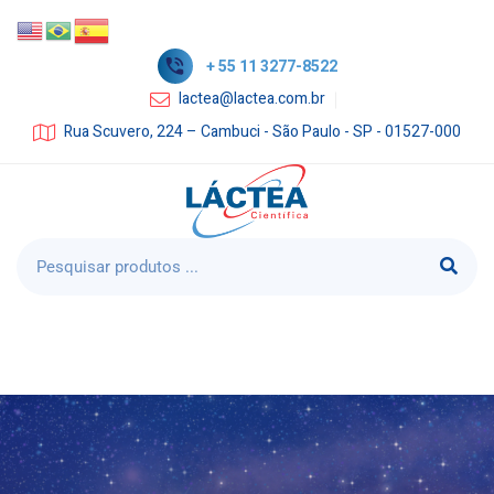
+ 55 11 3277-8522
lactea@lactea.com.br
Rua Scuvero, 224 – Cambuci - São Paulo - SP - 01527-000