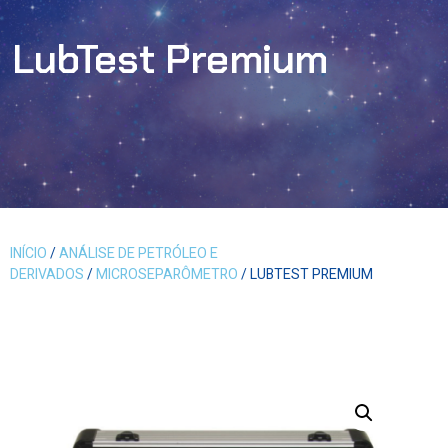
LubTest Premium
INÍCIO
/
ANÁLISE DE PETRÓLEO E
DERIVADOS
/
MICROSEPARÔMETRO
/ LUBTEST PREMIUM