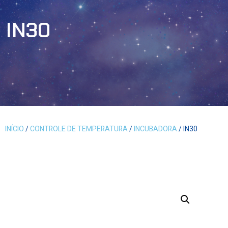
IN30
INÍCIO
/
CONTROLE DE TEMPERATURA
/
INCUBADORA
/ IN30