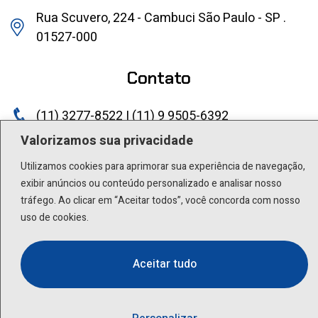
Rua Scuvero, 224 - Cambuci São Paulo - SP .
01527-000
Contato
(11) 3277-8522 | (11) 9 9505-6392
Valorizamos sua privacidade
lactea@lactea.com.br
Utilizamos cookies para aprimorar sua experiência de navegação,
Social
exibir anúncios ou conteúdo personalizado e analisar nosso
tráfego. Ao clicar em “Aceitar todos”, você concorda com nosso
uso de cookies.
Aceitar tudo