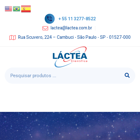
+ 55 11 3277-8522
lactea@lactea.com.br
Rua Scuvero, 224 – Cambuci - São Paulo - SP - 01527-000