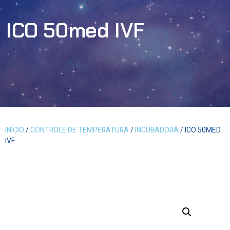
ICO 50med IVF
INÍCIO
/
CONTROLE DE TEMPERATURA
/
INCUBADORA
/ ICO 50MED
IVF