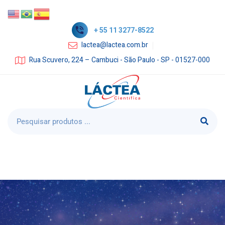
+ 55 11 3277-8522
lactea@lactea.com.br
Rua Scuvero, 224 – Cambuci - São Paulo - SP - 01527-000