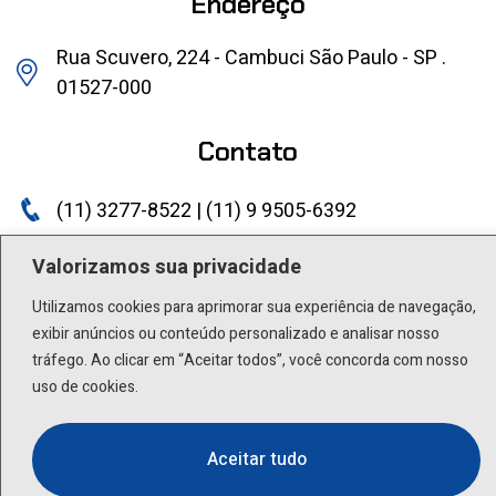
Endereço
Rua Scuvero, 224 - Cambuci São Paulo - SP .
01527-000
Contato
(11) 3277-8522 | (11) 9 9505-6392
lactea@lactea.com.br
Valorizamos sua privacidade
Utilizamos cookies para aprimorar sua experiência de navegação,
Social
exibir anúncios ou conteúdo personalizado e analisar nosso
tráfego. Ao clicar em “Aceitar todos”, você concorda com nosso
uso de cookies.
Aceitar tudo