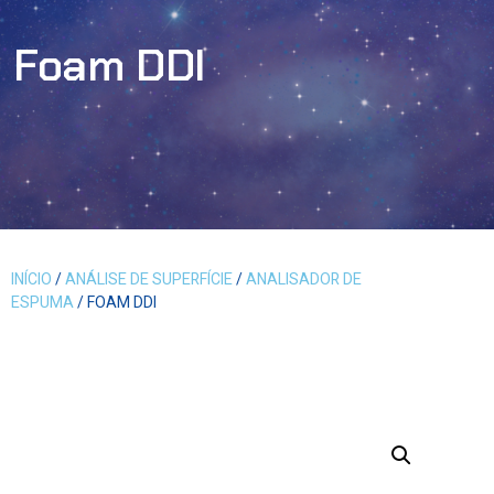
Foam DDI
INÍCIO
/
ANÁLISE DE SUPERFÍCIE
/
ANALISADOR DE
ESPUMA
/ FOAM DDI