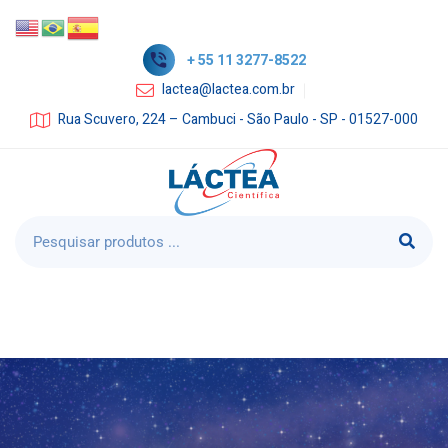
+ 55 11 3277-8522
lactea@lactea.com.br
Rua Scuvero, 224 – Cambuci - São Paulo - SP - 01527-000