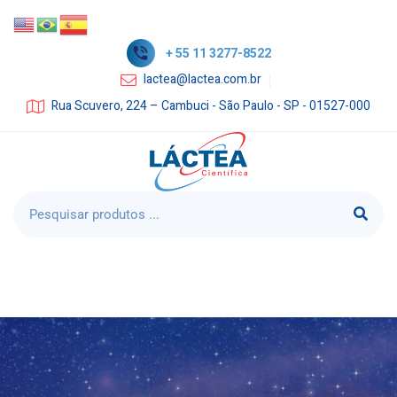
+ 55 11 3277-8522
lactea@lactea.com.br
Rua Scuvero, 224 – Cambuci - São Paulo - SP - 01527-000