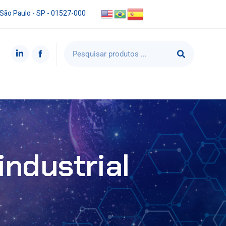
 São Paulo - SP - 01527-000
industrial