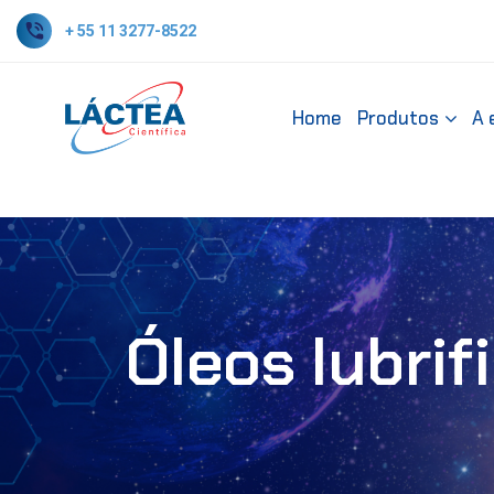
+ 55 11 3277-8522
Home
Produtos
A 
Óleos lubrif