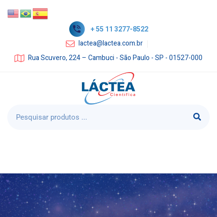
+ 55 11 3277-8522
lactea@lactea.com.br
Rua Scuvero, 224 – Cambuci - São Paulo - SP - 01527-000