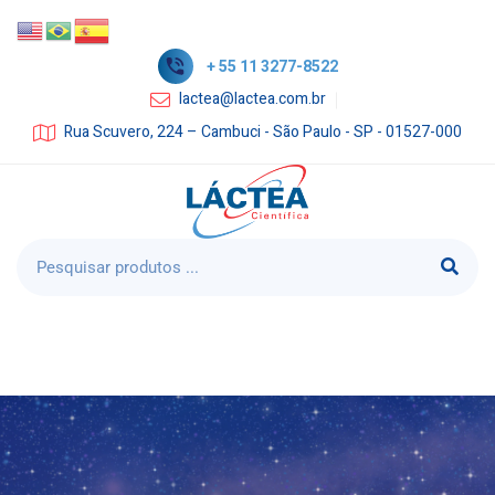
+ 55 11 3277-8522
lactea@lactea.com.br
Rua Scuvero, 224 – Cambuci - São Paulo - SP - 01527-000