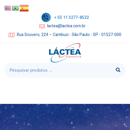
+ 55 11 3277-8522
lactea@lactea.com.br
Rua Scuvero, 224 – Cambuci - São Paulo - SP - 01527-000