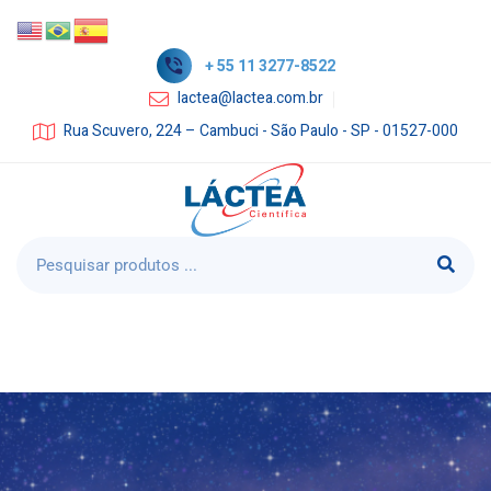
+ 55 11 3277-8522
lactea@lactea.com.br
Rua Scuvero, 224 – Cambuci - São Paulo - SP - 01527-000