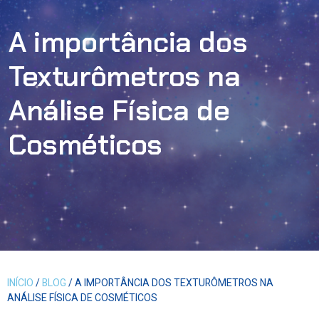
A importância dos
Texturômetros na
Análise Física de
Cosméticos
INÍCIO
/
BLOG
/ A IMPORTÂNCIA DOS TEXTURÔMETROS NA
ANÁLISE FÍSICA DE COSMÉTICOS