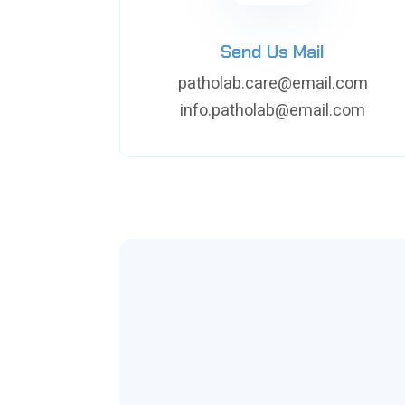
Send Us Mail
patholab.care@email.com
info.patholab@email.com