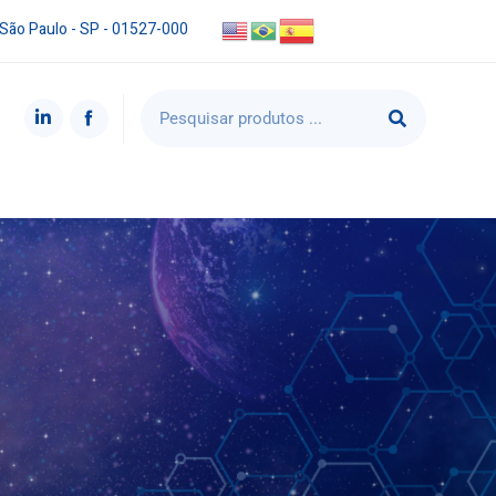
 São Paulo - SP - 01527-000