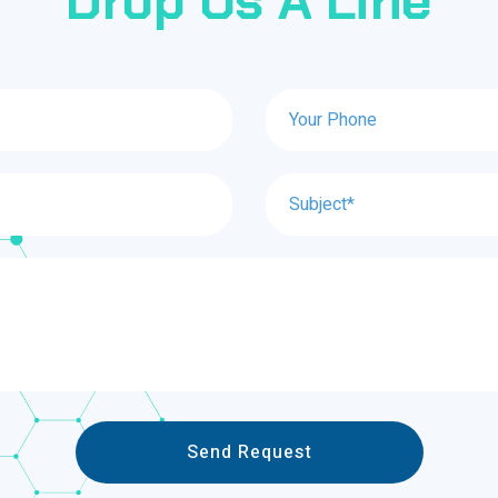
Drop
Us
A
Line
Send Request