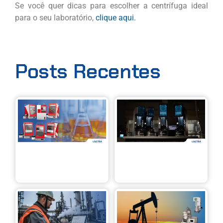
Se você quer dicas para escolher a centrífuga ideal
para o seu laboratório,
clique aqui.
Posts Recentes
Linha X
Ca
Eralytics:
Ins
análise de
CAV
líquidos
pre
com mais
aut
precisão,
con
velocidade
em
e
vis
mobilidade
Automação
Aná
e precisão
reo
no
est
controle
de 