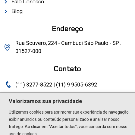
Fale Conosco
Blog
Endereço
Rua Scuvero, 224 - Cambuci São Paulo - SP .
01527-000
Contato
(11) 3277-8522 | (11) 9 9505-6392
lactea@lactea.com.br
Valorizamos sua privacidade
Social
Utilizamos cookies para aprimorar sua experiência de navegação,
exibir anúncios ou conteúdo personalizado e analisar nosso
tráfego. Ao clicar em “Aceitar todos”, você concorda com nosso
uso de cookies.