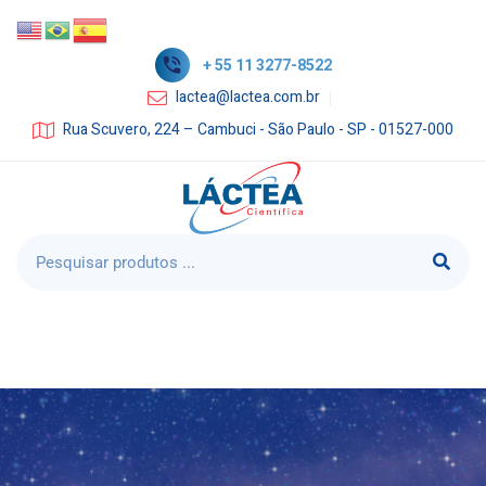
+ 55 11 3277-8522
lactea@lactea.com.br
Rua Scuvero, 224 – Cambuci - São Paulo - SP - 01527-000