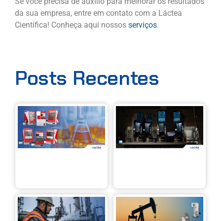
Se você precisa de auxílio para melhorar os resultados
da sua empresa, entre em contato com a Láctea
Científica! Conheça aqui nossos
serviços
.
Posts Recentes
Linha X
Ca
Eralytics:
Ins
análise de
CAV
líquidos
pre
com mais
aut
precisão,
con
velocidade
em
e
vis
mobilidade
Automação
Aná
e precisão
reo
no
est