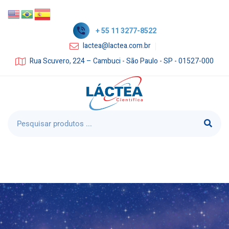
+ 55 11 3277-8522
lactea@lactea.com.br
Rua Scuvero, 224 – Cambuci - São Paulo - SP - 01527-000