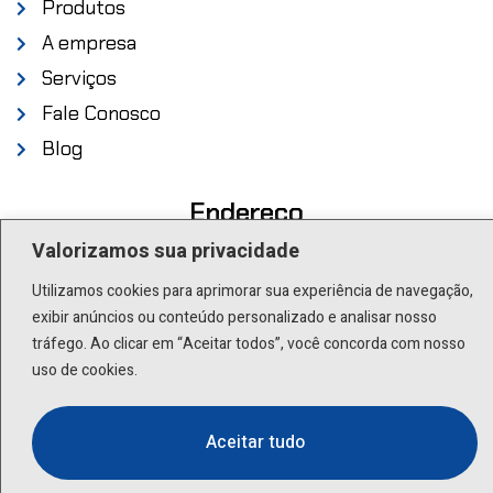
Produtos
A empresa
Serviços
Fale Conosco
Blog
Endereço
Valorizamos sua privacidade
Rua Scuvero, 224 - Cambuci São Paulo - SP .
Utilizamos cookies para aprimorar sua experiência de navegação,
01527-000
exibir anúncios ou conteúdo personalizado e analisar nosso
tráfego. Ao clicar em “Aceitar todos”, você concorda com nosso
Contato
uso de cookies.
(11) 3277-8522 | (11) 9 9505-6392
Aceitar tudo
lactea@lactea.com.br