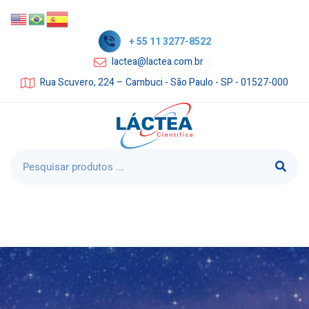
+ 55 11 3277-8522
lactea@lactea.com.br
Rua Scuvero, 224 – Cambuci - São Paulo - SP - 01527-000