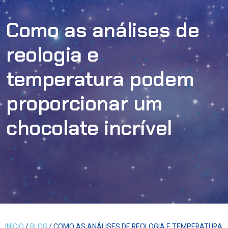
Como as análises de
reologia e
temperatura podem
proporcionar um
chocolate incrível
INÍCIO
/
BLOG
/ COMO AS ANÁLISES DE REOLOGIA E TEMPERATURA