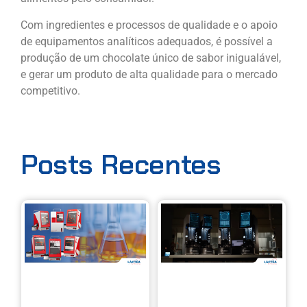
Com ingredientes e processos de qualidade e o apoio
de equipamentos analíticos adequados, é possível a
produção de um chocolate único de sabor inigualável,
e gerar um produto de alta qualidade para o mercado
competitivo.
Posts Recentes
Linha X
Ca
Eralytics:
Ins
análise de
CAV
líquidos
pre
com mais
aut
precisão,
con
velocidade
em
e
vis