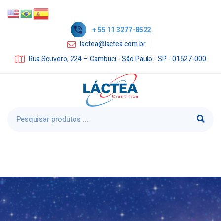
+ 55 11 3277-8522
lactea@lactea.com.br
Rua Scuvero, 224 – Cambuci - São Paulo - SP - 01527-000