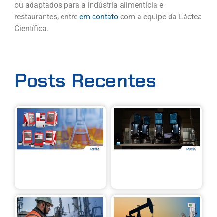
ou adaptados para a indústria alimentícia e
restaurantes, entre
em contato
com a equipe da Láctea
Científica.
Posts Recentes
Linha X
Ca
Eralytics:
Ins
análise de
CAV
líquidos
pre
com mais
aut
precisão,
con
velocidade
em
e
vis
mobilidade
Automação
Aná
e precisão
reo