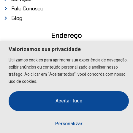
Fale Conosco
Blog
Endereço
Valorizamos sua privacidade
Rua Scuvero, 224 - Cambuci São Paulo - SP .
01527-000
Utilizamos cookies para aprimorar sua experiência de navegação,
exibir anúncios ou conteúdo personalizado e analisar nosso
Contato
tráfego. Ao clicar em “Aceitar todos”, você concorda com nosso
uso de cookies.
(11) 3277-8522 | (11) 9 9505-6392
Aceitar tudo
lactea@lactea.com.br
Social
Personalizar