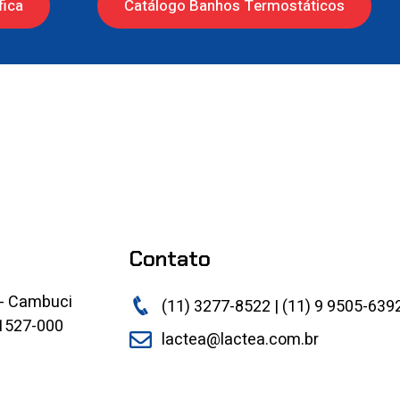
fica
Catálogo Banhos Termostáticos
Contato
 - Cambuci
(11) 3277-8522 | (11) 9 9505-639
01527-000
lactea@lactea.com.br