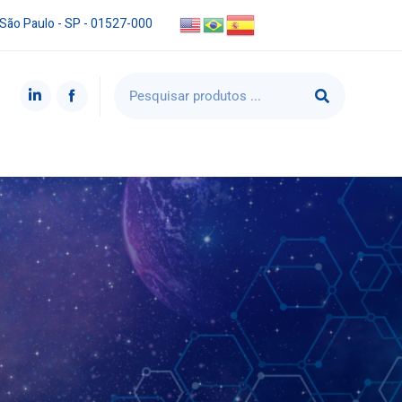
 São Paulo - SP - 01527-000