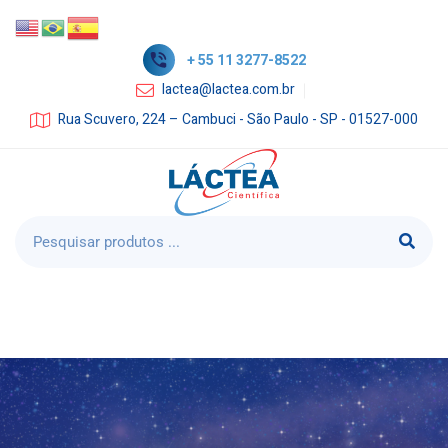
+ 55 11 3277-8522
lactea@lactea.com.br
Rua Scuvero, 224 – Cambuci - São Paulo - SP - 01527-000