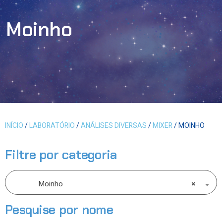
Moinho
INÍCIO
/
LABORATÓRIO
/
ANÁLISES DIVERSAS
/
MIXER
/ MOINHO
Filtre por categoria
Moinho
×
Pesquise por nome