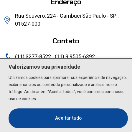
Endereço
Rua Scuvero, 224 - Cambuci São Paulo - SP .
01527-000
Contato
(11) 3277-8522 | (11) 9 9505-6392
Valorizamos sua privacidade
lactea@lactea.com.br
Utilizamos cookies para aprimorar sua experiência de navegação,
Social
exibir anúncios ou conteúdo personalizado e analisar nosso
tráfego. Ao clicar em “Aceitar todos”, você concorda com nosso
uso de cookies.
Aceitar tudo