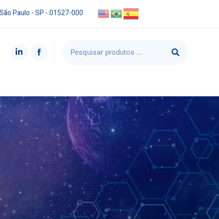
 São Paulo - SP - 01527-000