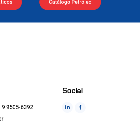
ticos
Catálogo Petróleo
Social
) 9 9505-6392
br