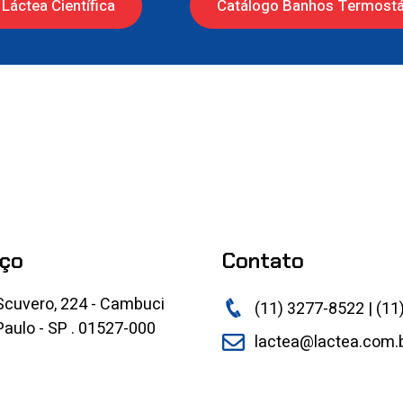
Láctea Científica
Catálogo Banhos Termostá
ço
Contato
Scuvero, 224 - Cambuci
(11) 3277-8522 | (11
aulo - SP . 01527-000
lactea@lactea.com.