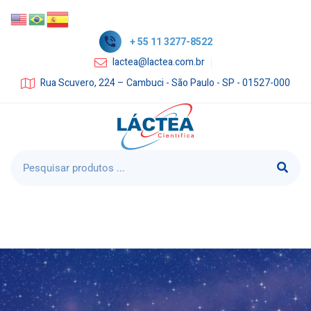
+ 55 11 3277-8522
lactea@lactea.com.br
Rua Scuvero, 224 – Cambuci - São Paulo - SP - 01527-000