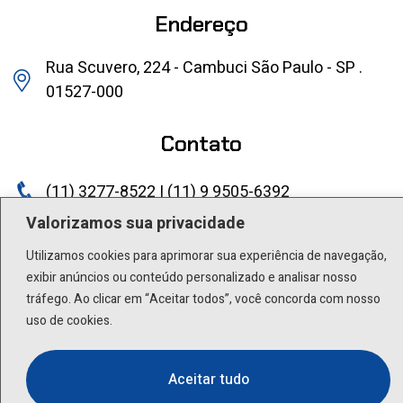
Endereço
Rua Scuvero, 224 - Cambuci São Paulo - SP .
01527-000
Contato
(11) 3277-8522 | (11) 9 9505-6392
Valorizamos sua privacidade
lactea@lactea.com.br
Utilizamos cookies para aprimorar sua experiência de navegação,
Social
exibir anúncios ou conteúdo personalizado e analisar nosso
tráfego. Ao clicar em “Aceitar todos”, você concorda com nosso
uso de cookies.
Aceitar tudo