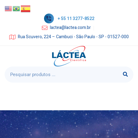
+ 55 11 3277-8522
lactea@lactea.com.br
Rua Scuvero, 224 – Cambuci - São Paulo - SP - 01527-000