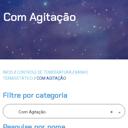
Com Agitação
INÍCIO
/
CONTROLE DE TEMPERATURA
/
BANHO
TERMOSTÁTICO
/ COM AGITAÇÃO
Filtre por categoria
Com Agitação
×
Pesquise por nome