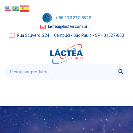
+ 55 11 3277-8522
lactea@lactea.com.br
Rua Scuvero, 224 – Cambuci - São Paulo - SP - 01527-000