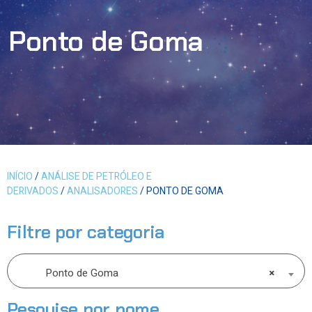
Ponto de Goma
INÍCIO
/
ANÁLISE DE PETRÓLEO E
DERIVADOS
/
ANALISADORES
/ PONTO DE GOMA
Filtre por categoria
Ponto de Goma
×
Pesquise por nome