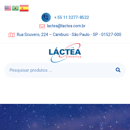
+ 55 11 3277-8522
lactea@lactea.com.br
Rua Scuvero, 224 – Cambuci - São Paulo - SP - 01527-000