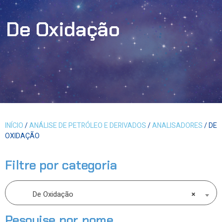
De Oxidação
INÍCIO
/
ANÁLISE DE PETRÓLEO E DERIVADOS
/
ANALISADORES
/ DE
OXIDAÇÃO
Filtre por categoria
De Oxidação
×
Pesquise por nome