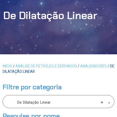
De Dilatação Linear
INÍCIO
/
ANÁLISE DE PETRÓLEO E DERIVADOS
/
ANALISADORES
/ DE
DILATAÇÃO LINEAR
Filtre por categoria
De Dilatação Linear
×
Pesquise por nome