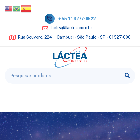
+ 55 11 3277-8522
lactea@lactea.com.br
Rua Scuvero, 224 – Cambuci - São Paulo - SP - 01527-000