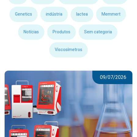
Genetics
indústria
lactea
Memmert
Notícias
Produtos
Sem categoria
Viscosímetros
09/07/2026