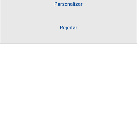
Personalizar
Rua Scuvero, 224 - Cambuci São Paulo - SP .
01527-000
Rejeitar
Contato
(11) 3277-8522 | (11) 9 9505-6392
lactea@lactea.com.br
Social