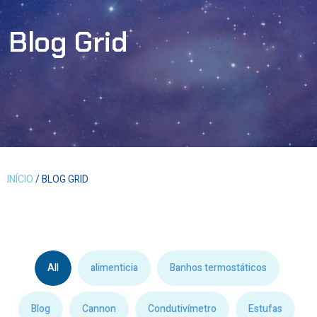
Blog Grid
INÍCIO
/ BLOG GRID
All
alimenticia
Banhos termostáticos
Blog
Cannon
Condutivímetro
Estufas