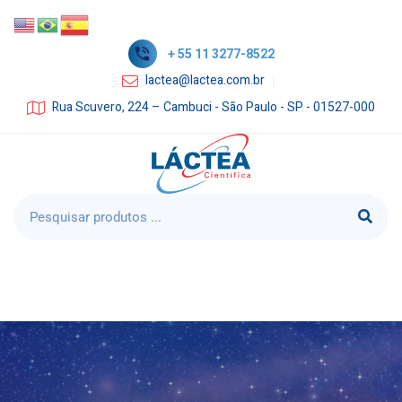
+ 55 11 3277-8522
lactea@lactea.com.br
Rua Scuvero, 224 – Cambuci - São Paulo - SP - 01527-000