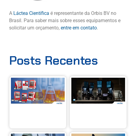
A
Láctea Científica
é representante da Orbis BV no
Brasil. Para saber mais sobre esses equipamentos e
solicitar um orçamento,
entre em contato
.
Posts Recentes
Linha X
Ca
Eralytics:
Ins
análise de
CAV
líquidos
pre
com mais
aut
precisão,
con
velocidade
em
e
vis
mobilidade