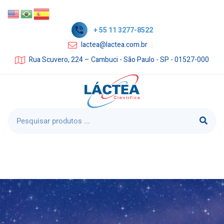
+ 55 11 3277-8522
lactea@lactea.com.br
Rua Scuvero, 224 – Cambuci - São Paulo - SP - 01527-000